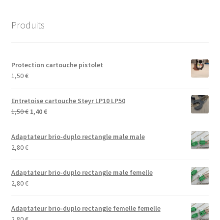
Produits
Protection cartouche pistolet
1,50
€
Entretoise cartouche Steyr LP10 LP50
Le
Le
1,50
€
1,40
€
prix
prix
initial
actuel
Adaptateur brio-duplo rectangle male male
était :
est :
2,80
€
1,50 €.
1,40 €.
Adaptateur brio-duplo rectangle male femelle
2,80
€
Adaptateur brio-duplo rectangle femelle femelle
2,80
€