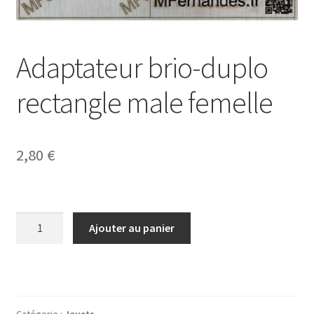
Politique de confidentialité
Validation de la commande
Adaptateur brio-duplo
rectangle male femelle
2,80
€
quantité
Ajouter au panier
de
Adaptateur
brio-
duplo
rectangle