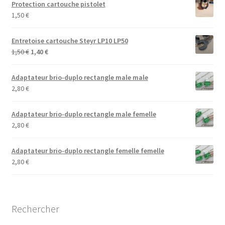
Protection cartouche pistolet
1,50
€
Entretoise cartouche Steyr LP10 LP50
Le
Le
1,50
€
1,40
€
prix
prix
initial
actuel
Adaptateur brio-duplo rectangle male male
était :
est :
2,80
€
1,50 €.
1,40 €.
Adaptateur brio-duplo rectangle male femelle
2,80
€
Adaptateur brio-duplo rectangle femelle femelle
2,80
€
Rechercher