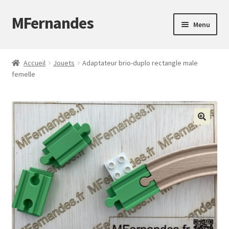
MFernandes
Aller
Aller
Menu
à
au
la
contenu
Accueil
navigation
Accueil
Jouets
Adaptateur brio-duplo rectangle male
femelle
À propos
Blog
Boutique
Contact
Mon compte
Panier